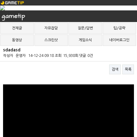
gametip
전체글
자유잡담
질문/답변
팁/공략
동영상
스크린샷
게임소식
네이버로그인
sdadasd
작성자
운영자
14-12-24 09:18
조회
15,938회
댓글
0건
검색
목록
본문